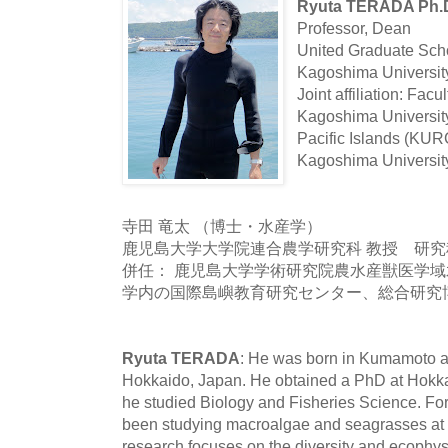
Ryuta TERADA Ph.
Professor, Dean
United Graduate Scho
Kagoshima Universit
Joint affiliation: Facu
Kagoshima University
Pacific Islands (KUR
Kagoshima Universi
寺田 竜太 （博士・水産学）
鹿児島大学大学院連合農学研究科 教授 研究
併任： 鹿児島大学学術研究院農水産獣医学
学内の国際島嶼教育研究センター、総合研究
Ryuta TERADA
: He was born in Kumamoto a
Hokkaido, Japan. He obtained a PhD at Hokka
he studied Biology and Fisheries Science. Fo
been studying macroalgae and seagrasses at 
research focuses on the diversity and ecophys