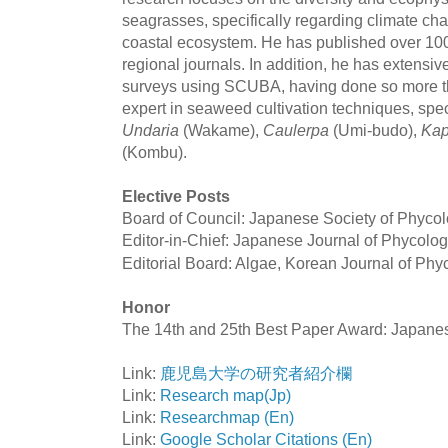
seagrasses, specifically regarding climate ch
coastal ecosystem. He has published over 100 
regional journals. In addition, he has extensi
surveys using SCUBA, having done so more th
expert in seaweed cultivation techniques, spec
Undaria
(Wakame),
Caulerpa
(Umi-budo),
Kap
(Kombu).
Elective Posts
Board of Council: Japanese Society of Phycol
Editor-in-Chief: Japanese Journal of Phycolo
Editorial Board: Algae, Korean Journal of Phy
Honor
The 14th and 25th Best Paper Award: Japanes
Link:
鹿児島大学の研究者紹介欄
Link:
Research map(Jp)
Link:
Researchmap (En)
Link:
Google Scholar Citations (En)