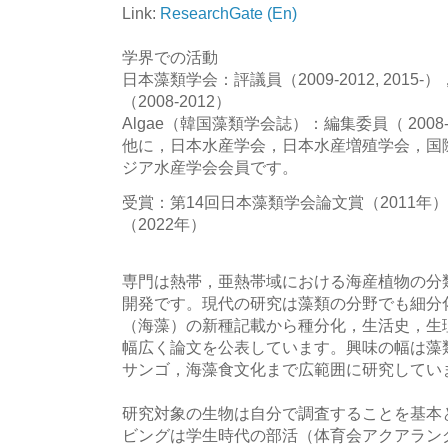
Link:
ResearchGate (En)
学界での活動
日本藻類学会：評議員（2009-2012, 201
（2008-2012）
Algae（韓国藻類学会誌）：編集委員（ 2008-
他に，日本水産学会，日本水産増殖学会，国
ジア水産学会会員です。
受賞：第14回日本藻類学会論文賞（2011年
（2022年）
専門は熱帯，亜熱帯域における海産植物の分
開発です。現代の研究は藻類の分野でも細分
（海藻）の新種記載から種分化，生活史，生
幅広く論文を公表しています。興味の幅は藻
サンゴ，海藻食文化まで広範囲に研究してい
研究対象の生物は自分で調査することを基本
ビングは学生時代の部活（体育会アクアラング