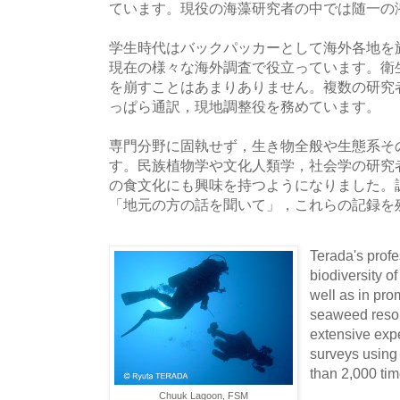
ています。現役の海藻研究者の中では随一の
学生時代はバックパッカーとして海外各地を
現在の様々な海外調査で役立っています。衛
を崩すことはあまりありません。複数の研究
っぱら通訳，現地調整役を務めています。
専門分野に固執せず，生き物全般や生態系そ
す。民族植物学や文化人類学，社会学の研究
の食文化にも興味を持つようになりました。
「地元の方の話を聞いて」，これらの記録を
Terada's profes
biodiversity 
well as in pro
seaweed reso
extensive exp
surveys usin
than 2,000 tim
Chuuk Lagoon, FSM