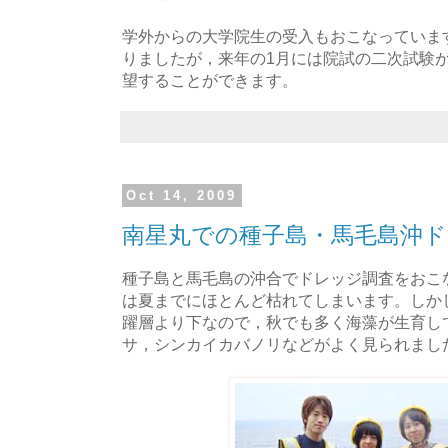
学外からの大学院生の受入もおこなっていま
りましたが，来年の1月には院試の二次試験
望することができます。
Oct 14, 2009
南星丸での種子島・馬毛島沖
種子島と馬毛島の沖合でドレッジ調査をおこ
は夏までにほとんど枯れてしまいます。しかし
躍層より下なので，秋でも多く海藻が生育し
サ，シンカイカバノリなどがよく見られまし