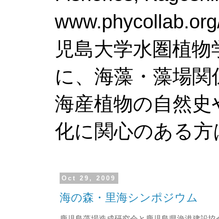
www.phy
児島大学水圏植物
に、海藻・藻場関
海産植物の自然史
化に関心のある方
Oct 29, 2009
海の森・里海シンポジウム
鹿児島藻場造成研究会と鹿児島県漁港建設協