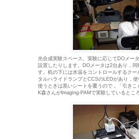
光合成実験スペース。実験に応じてDOメータを設
設置したりします。DOメータは2台あり，同
す。机の下には水温をコントロールするクー
タルハライドランプとCCSのLEDがあり，
使うときは黒いシートを覆うので，「引きこ
K森さんがImaging-PAMで実験していると