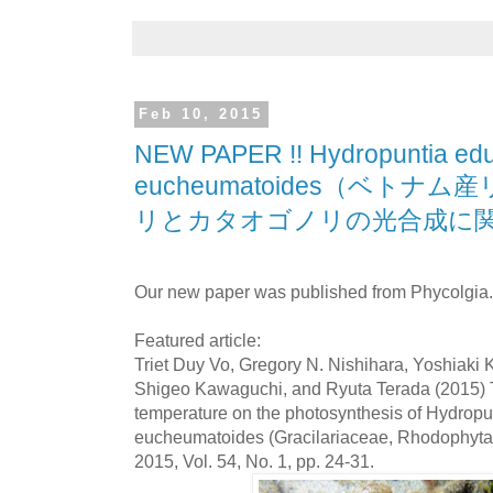
Feb 10, 2015
NEW PAPER !! Hydropuntia edu
eucheumatoides（ベト
リとカタオゴノリの光合成に
Our new paper was published from Phycolgia.
Featured article:
Triet Duy Vo, Gregory N. Nishihara, Yoshiaki
Shigeo Kawaguchi, and Ryuta Terada (2015) Th
temperature on the photosynthesis of Hydropu
eucheumatoides (Gracilariaceae, Rhodophyta)
2015, Vol. 54, No. 1, pp. 24-31.