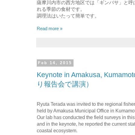
薩摩川内市の西方地区では「ギンバサ」と呼
れる季節の食材です。
調理法はいたって簡単です。
Read more »
Feb 14, 2015
Keynote in Amakusa, Ku
り報告会で講演）
Ryuta Terada was invited to the regional fish
held by Amakusa Municipal Office in Kumamoto
Our lab has conducted the field surveys in this
and in the keynote, he reported the current stat
coastal ecosystem.