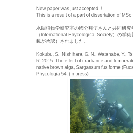
New paper was just accepted !!
This is a result of a part of dissertation of MSc 
水圏植物学研究室の國分翔伍さんと共同研究
（International Phycological Societ
載が承認）されました。
Kokubu, S., Nishihara, G. N., Watanabe, Y., Ts
R. 2015. The effect of irradiance and temperat
native brown alga, Sargassum fusiforme (Fuc
Phycologia 54: (in press)