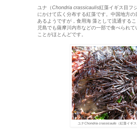
ユナ（
Chondria crassicaulis
紅藻イギス目フ
にかけて広く分布する紅藻です。中国地方の
あるようですが，食用海 藻として流通する
児島でも薩摩川内市などの一部で食べられて
ことがほとんどです。
ユナ
Chondria crassicaulis
（紅藻イギス