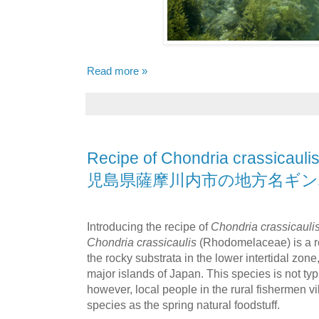
Read more »
Recipe of Chondria crass
児島県薩摩川内市の地方名ギン
Introducing the recipe of
Chondria crassicauli
Chondria crassicaulis
(Rhodomelaceae) is a re
the rocky substrata in the lower intertidal zone, 
major islands of Japan. This species is not typi
however, local people in the rural fishermen v
species as the spring natural foodstuff.