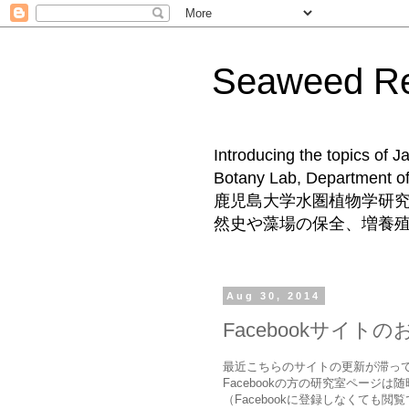
Seaweed 
Introducing the topics of 
Botany Lab, Departm
鹿児島大学水圏植物学研
然史や藻場の保全、増養
Aug 30, 2014
Facebookサイト
最近こちらのサイトの更新が滞っ
Facebookの方の研究室ページ
（Facebookに登録しなくても閲