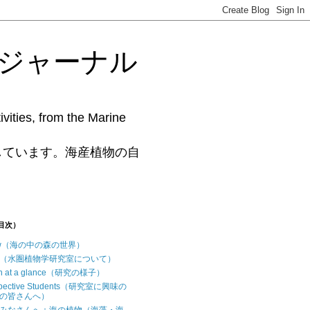
藻研究ジャーナル
vities, from the Marine
www.phycollab.org/
しています。海産植物の自
（目次）
iew（海の中の森の世界）
t us（水圏植物学研究室について）
ch at a glance（研究の様子）
ospective Students（研究室に興味の
の皆さんへ）