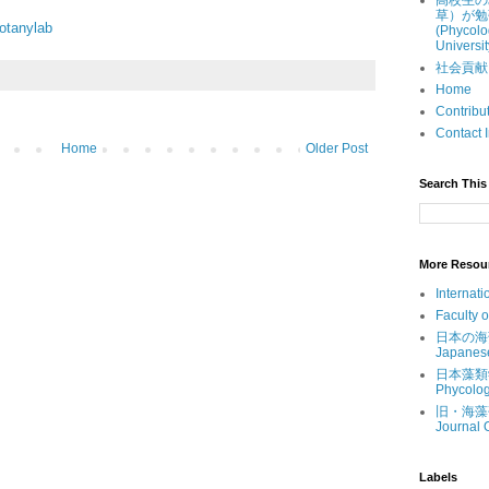
高校生の
草）が勉
otanylab
(Phycolo
Universit
社会貢献 (Ou
Home
Contri
Contac
Home
Older Post
Search This 
More Resou
Internati
Faculty 
日本の海藻 (
Japanes
日本藻類学会 
Phycolog
旧・海藻研究
Journal 
Labels