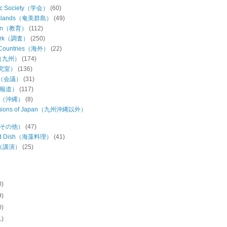
ic Society（学会）
(60)
Islands（奄美群島）
(49)
ion（教育）
(112)
Work（調査）
(250)
 Countries（海外）
(22)
u（九州）
(174)
研究室）
(136)
ng（会議）
(31)
（報道）
(117)
wa（沖縄）
(8)
regions of Japan（九州沖縄以外）
s（その他）
(47)
ed Dish（海藻料理）
(41)
h（講演）
(25)
0)
9)
0)
1)