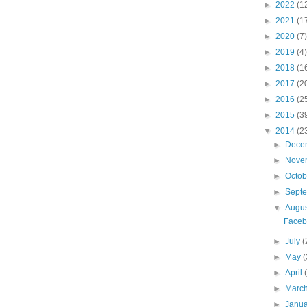
►
2022
(1
►
2021
(1
►
2020
(7)
►
2019
(4)
►
2018
(1
►
2017
(2
►
2016
(2
►
2015
(3
▼
2014
(2
►
Dece
►
Nove
►
Octo
►
Sept
▼
Augu
Fac
►
July
(
►
May
(
►
April
►
Marc
►
Janu