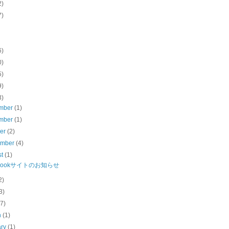
2)
7)
6)
0)
5)
9)
3)
mber
(1)
mber
(1)
ber
(2)
ember
(4)
st
(1)
ebookサイトのお知らせ
2)
3)
(7)
h
(1)
ary
(1)