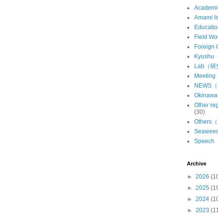
Academ
Amami 
Educat
Field 
Foreign
Kyush
Lab（
Meeti
NEWS
Okina
Other 
(30)
Other
Seawe
Speec
Archive
►
2026
(1
►
2025
(1
►
2024
(1
►
2023
(1