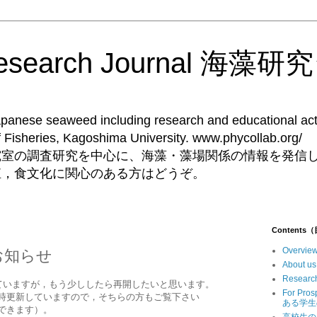
Research Journal 海
Japanese seaweed including research and educational acti
ent of Fisheries, Kagoshima University. 
究室の調査研究を中心に、海藻・藻場関係の情報を発信
殖，食文化に関心のある方はどうぞ。
Contents
Overv
のお知らせ
Abou
Resear
ていますが，もう少ししたら再開したいと思います。
For Pr
は随時更新していますので，そちらの方もご覧下さい
ある学生
覧できます）。