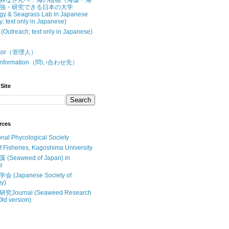
みなさんへ：海の植物（海藻・海
強・研究できる日本の大学
gy & Seagrass Lab in Japanese
y; text only in Japanese)
treach; text only in Japanese)
butor（管理人）
t Information（問い合わせ先）
Site
rces
onal Phycological Society
of Fisheries, Kagoshima University
Seaweed of Japan) in
e
(Japanese Society of
y)
Journal (Seaweed Research
Old version)