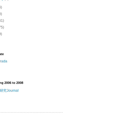
4)
0)
41)
75)
9)
ate
ng 2006 to 2008
究Journal