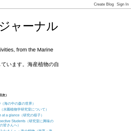
藻研究ジャーナル
vities, from the Marine
www.phycollab.org/
しています。海産植物の自
（目次）
iew（海の中の森の世界）
t us（水圏植物学研究室について）
ch at a glance（研究の様子）
ospective Students（研究室に興味の
の皆さんへ）