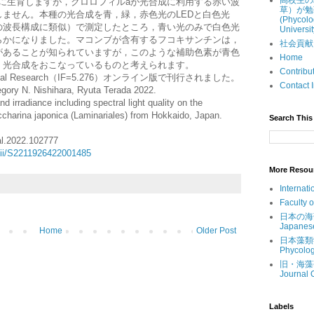
高校生の
帯に生育しますが，クロロフィルaが光合成に利用する赤い波
草）が勉
ません。本種の光合成を青，緑，赤色光のLEDと白色光
(Phycolo
の波長構成に類似）で測定したところ，青い光のみで白色光
Universit
らかになりました。マコンブが含有するフコキサンチンは，
社会貢献 (Ou
があることが知られていますが，このような補助色素が青色
Home
，光合成をおこなっているものと考えられます。
Contri
al Research（IF=5.276）オンライン版で刊行されました。
Contac
egory N. Nishihara, Ryuta Terada 2022.
nd irradiance including spectral light quality on the
charina japonica (Laminariales) from Hokkaido, Japan.
Search This 
al.2022.102777
/pii/S2211926422001485
More Resou
Internati
Faculty 
日本の海藻 (
Japanes
Home
Older Post
日本藻類学会 
Phycolog
旧・海藻研究
Journal 
Labels