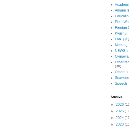
Academ
Amami 
Educat
Field 
Foreign
Kyush
Lab（
Meeti
NEWS
Okina
Other 
(30)
Other
Seawe
Speec
Archive
►
2026
(1
►
2025
(1
►
2024
(1
►
2023
(1