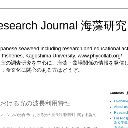
Research Journal 海
Japanese seaweed including research and educational acti
ent of Fisheries, Kagoshima University. 
究室の調査研究を中心に、海藻・藻場関係の情報を発信
殖，食文化に関心のある方はどうぞ。
Contents
Overv
おける光の波長利用特性
Abou
Resear
がマコンブの光合成における光の波長利用特性に関する論文
For Pr
ある学生