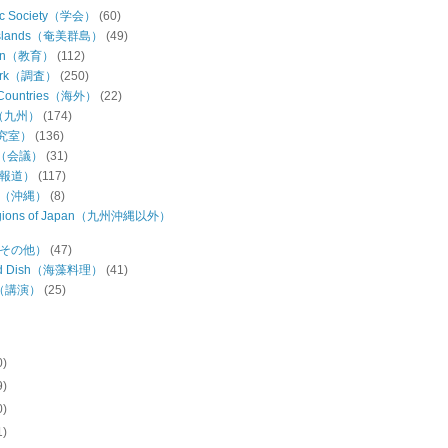
ic Society（学会）
(60)
Islands（奄美群島）
(49)
ion（教育）
(112)
Work（調査）
(250)
 Countries（海外）
(22)
u（九州）
(174)
研究室）
(136)
ng（会議）
(31)
（報道）
(117)
wa（沖縄）
(8)
regions of Japan（九州沖縄以外）
s（その他）
(47)
ed Dish（海藻料理）
(41)
h（講演）
(25)
0)
9)
0)
1)