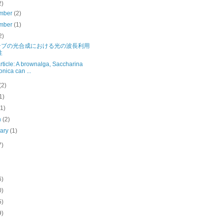
2)
mber
(2)
mber
(1)
2)
ンブの光合成における光の波長利用
性
ticle: A brownalga, Saccharina
onica can ...
(2)
1)
(1)
h
(2)
uary
(1)
7)
6)
0)
5)
9)