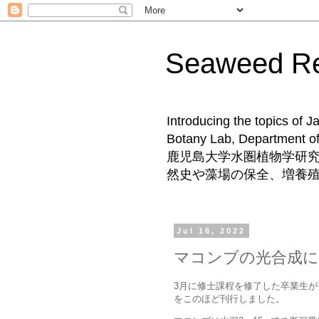
Seaweed 
Introducing the topics of 
Botany Lab, Departm
鹿児島大学水圏植物学研
然史や藻場の保全、増養
Jul 16, 2022
マコンブの光合成に
3月に修士課程を修了した卒業生
をこのほど刊行しました。