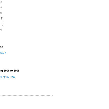
3)
4)
0)
41)
75)
9)
ate
ng 2006 to 2008
究Journal