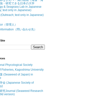
みなさんへ：海の植物（海藻・海
強・研究できる日本の大学
gy & Seagrass Lab in Japanese
y; text only in Japanese)
treach; text only in Japanese)
butor（管理人）
t Information（問い合わせ先）
Site
rces
onal Phycological Society
of Fisheries, Kagoshima University
Seaweed of Japan) in
e
(Japanese Society of
y)
Journal (Seaweed Research
Old version)