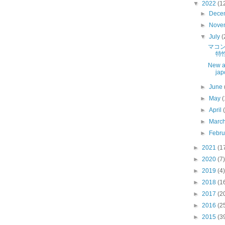
▼
2022
(1
►
Dece
►
Nove
▼
July
(
マコ
特
New ar
jap
►
June
►
May
(
►
April
►
Marc
►
Febr
►
2021
(1
►
2020
(7)
►
2019
(4)
►
2018
(1
►
2017
(2
►
2016
(2
►
2015
(3