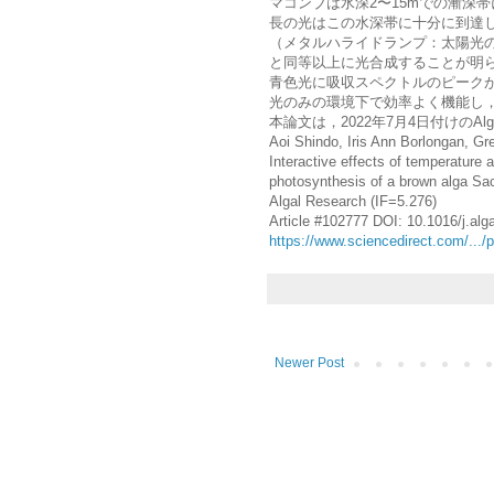
マコンブは水深2〜15mでの漸深
長の光はこの水深帯に十分に到達し
（メタルハライドランプ：太陽光
と同等以上に光合成することが明
青色光に吸収スペクトルのピーク
光のみの環境下で効率よく機能し
本論文は，2022年7月4日付けのAlg
Aoi Shindo, Iris Ann Borlongan, Gr
Interactive effects of temperature a
photosynthesis of a brown alga Sac
Algal Research (IF=5.276)
Article #102777 DOI: 10.1016/j.alg
https://www.sciencedirect.com/...
Newer Post