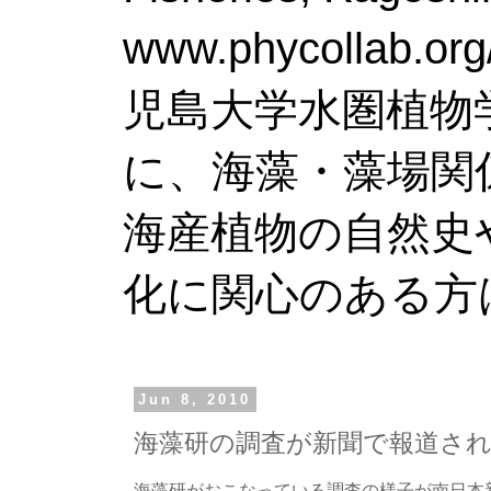
www.phy
児島大学水圏植物
に、海藻・藻場関
海産植物の自然史
化に関心のある方
Jun 8, 2010
海藻研の調査が新聞で報道さ
海藻研がおこなっている調査の様子が南日本