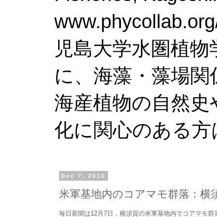
www.phy
児島大学水圏植物
に、海藻・藻場関
海産植物の自然史
化に関心のある方
Dec 7, 2010
米軍基地内のコアマモ群落：横
毎日新聞は12月7日，横須賀の米軍基地内でコアマモ