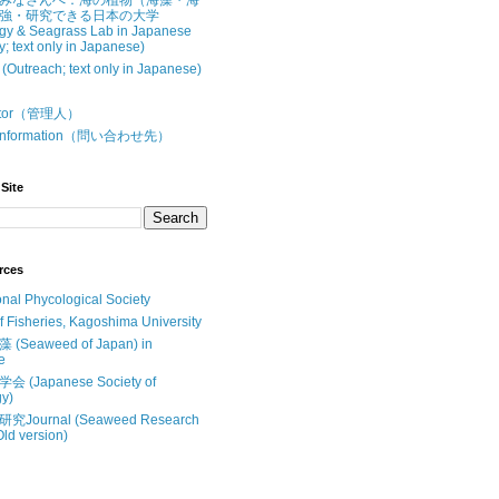
みなさんへ：海の植物（海藻・海
強・研究できる日本の大学
gy & Seagrass Lab in Japanese
y; text only in Japanese)
treach; text only in Japanese)
butor（管理人）
t Information（問い合わせ先）
Site
rces
onal Phycological Society
of Fisheries, Kagoshima University
Seaweed of Japan) in
e
(Japanese Society of
y)
Journal (Seaweed Research
Old version)