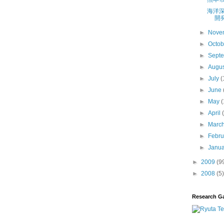
海洋
開
►
Nove
►
Octo
►
Sept
►
Augu
►
July
(
►
June
►
May
(
►
April
►
Marc
►
Febr
►
Janu
►
2009
(9
►
2008
(5)
Research G