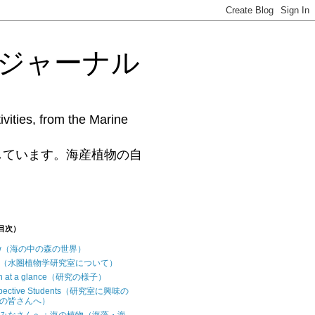
藻研究ジャーナル
vities, from the Marine
www.phycollab.org/
しています。海産植物の自
（目次）
iew（海の中の森の世界）
t us（水圏植物学研究室について）
ch at a glance（研究の様子）
ospective Students（研究室に興味の
の皆さんへ）