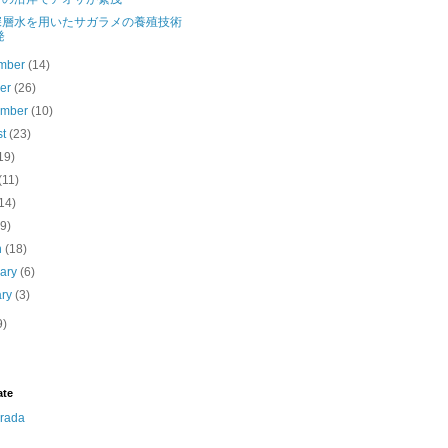
深層水を用いたサガラメの養殖技術
発
mber
(14)
ber
(26)
ember
(10)
st
(23)
19)
(11)
14)
(9)
h
(18)
uary
(6)
ary
(3)
9)
ate