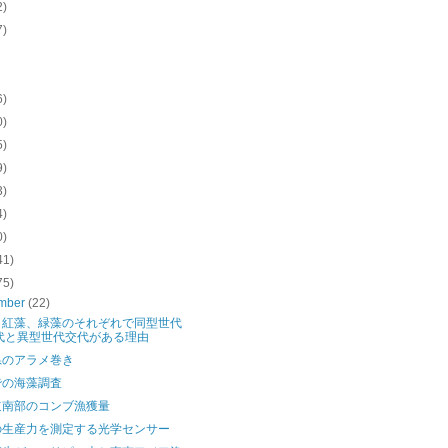
2)
7)
6)
0)
5)
9)
3)
4)
0)
41)
75)
mber
(22)
、紅藻、緑藻のそれぞれで同型世代
代と異型世代交代がある理由
県のアラメ巻き
での海藻調査
道南部のコンブ漁獲量
の生産力を測定する光学センサー