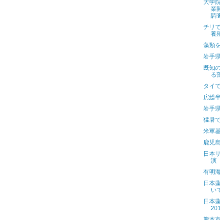
大学
業
調
チリでの
養
藻類
岩手
既知
る
タイ
房総
岩手
猛暑
米軍
鹿児
日本
演
有明
日本
い
日本藻
20
熊本