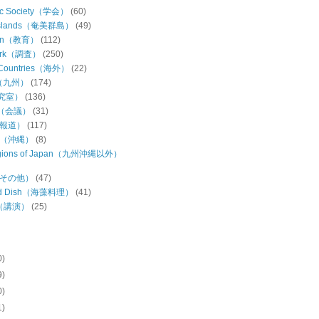
ic Society（学会）
(60)
Islands（奄美群島）
(49)
ion（教育）
(112)
Work（調査）
(250)
 Countries（海外）
(22)
u（九州）
(174)
研究室）
(136)
ng（会議）
(31)
（報道）
(117)
wa（沖縄）
(8)
regions of Japan（九州沖縄以外）
s（その他）
(47)
ed Dish（海藻料理）
(41)
h（講演）
(25)
0)
9)
0)
1)