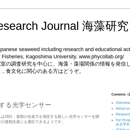
Research Journal 海
Japanese seaweed including research and educational acti
ent of Fisheries, Kagoshima University. 
究室の調査研究を中心に、海藻・藻場関係の情報を発信
殖，食文化に関心のある方はどうぞ。
Contents
Overv
する光学センサー
Abou
Resear
yの研究チームは29日，藻類の生産力を測定する新しい光学センサーを開
For Pr
での藻類生産にも適応できるようです。
ある学生