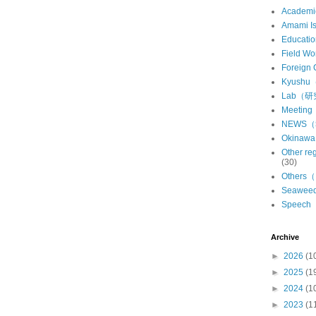
Academ
Amami 
Educat
Field 
Foreign
Kyush
Lab（
Meeti
NEWS
Okina
Other 
(30)
Other
Seawe
Speec
Archive
►
2026
(1
►
2025
(1
►
2024
(1
►
2023
(1