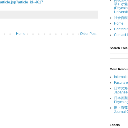
高校生の
rticle.jsp?article_id=4617
草）が勉
(Phycolo
Universit
社会貢献 (Ou
Home
Contri
Home
Older Post
Contac
Search This 
More Resou
Internati
Faculty 
日本の海藻 (
Japanes
日本藻類学会 
Phycolog
旧・海藻研究
Journal 
Labels