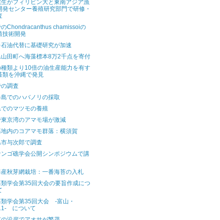
院生がフィリピン大と東南アジア漁
開発センター養殖研究部門で研修・
査
Chondracanthus chamissoiの
殖技術開発
を石油代替に基礎研究が加速
県山田町へ海藻標本8万2千点を寄付
の種類より10倍の油生産能力を有す
藻類を沖縄で発見
での調査
半島でのハバノリの採取
県でのマツモの養殖
で東京湾のアマモ場が激減
基地内のコアマモ群落：横須賀
島市与次郎で調査
サンゴ礁学会公開シンポジウムで講
海産秋芽網栽培：一番海苔の入札
藻類学会第35回大会の要旨作成につ
て
類学会第35回大会 -富山・
11- について
市の沿岸でアオサが繁茂