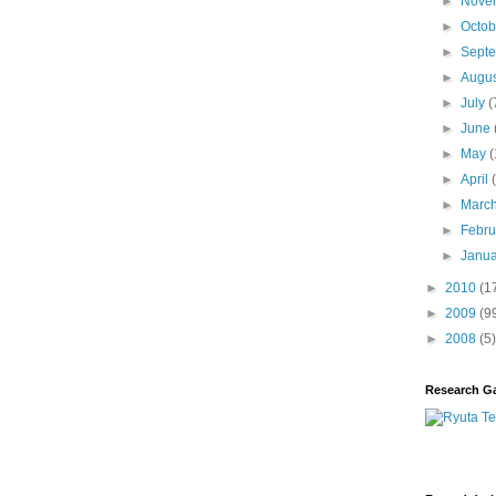
►
Nove
►
Octo
►
Sept
►
Augu
►
July
(
►
June
►
May
(
►
April
►
Marc
►
Febr
►
Janu
►
2010
(1
►
2009
(9
►
2008
(5)
Research G