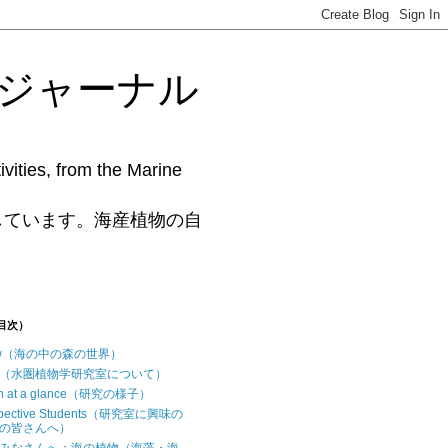
藻研究ジャーナル
vities, from the Marine
www.phycollab.org/
しています。海産植物の自
（目次）
iew（海の中の森の世界）
t us（水圏植物学研究室について）
ch at a glance（研究の様子）
ospective Students（研究室に興味の
の皆さんへ）