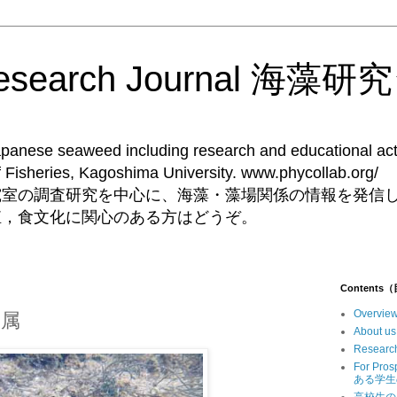
Research Journal 海
Japanese seaweed including research and educational acti
ent of Fisheries, Kagoshima University. 
究室の調査研究を中心に、海藻・藻場関係の情報を発信
殖，食文化に関心のある方はどうぞ。
Contents
Overv
ウ属
Abou
Resear
For Pr
ある学生