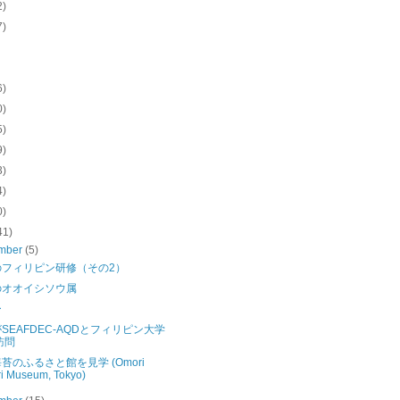
2)
7)
6)
0)
5)
9)
3)
4)
0)
41)
mber
(5)
のフィリピン研修（その2）
のオオイシソウ属
ー
SEAFDEC-AQDとフィリピン大学
訪問
苔のふるさと館を見学 (Omori
i Museum, Tokyo)