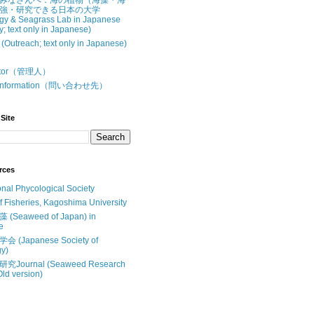
みなさんへ：海の植物（海藻・海
強・研究できる日本の大学
gy & Seagrass Lab in Japanese
y; text only in Japanese)
treach; text only in Japanese)
butor（管理人）
t Information（問い合わせ先）
Site
rces
onal Phycological Society
of Fisheries, Kagoshima University
Seaweed of Japan) in
e
(Japanese Society of
y)
Journal (Seaweed Research
Old version)