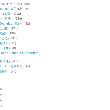
ic Society（学会）
(60)
Islands（奄美群島）
(49)
ion（教育）
(112)
Work（調査）
(250)
 Countries（海外）
(22)
u（九州）
(174)
研究室）
(136)
ng（会議）
(31)
（報道）
(117)
wa（沖縄）
(8)
regions of Japan（九州沖縄以外）
s（その他）
(47)
ed Dish（海藻料理）
(41)
h（講演）
(25)
0)
9)
0)
1)