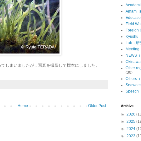
Academ
Amami 
Educat
Field 
Foreign
Kyush
Lab（
Meeti
NEWS
Okina
ってしまいましたが，写真を撮影して標本にしました。
Other 
(30)
Other
Seawe
Speec
Home
Older Post
Archive
►
2026
(1
►
2025
(1
►
2024
(1
►
2023
(1