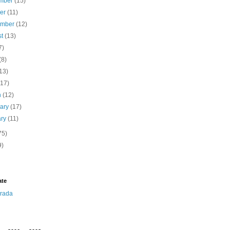
mber
(15)
ber
(11)
ember
(12)
st
(13)
7)
(8)
13)
(17)
h
(12)
uary
(17)
ary
(11)
75)
9)
ate