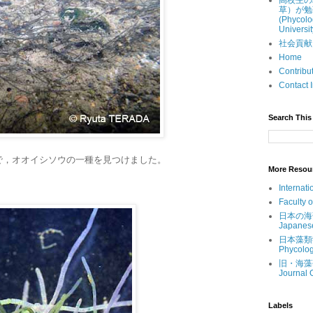
高校生の
草）が勉
(Phycolo
Universit
社会貢献 (Ou
Home
Contri
Contac
Search This 
で，オオイシソウの一種を見つけました。
More Resou
Internati
Faculty 
日本の海藻 (
Japanes
日本藻類学会 
Phycolog
旧・海藻研究
Journal 
Labels