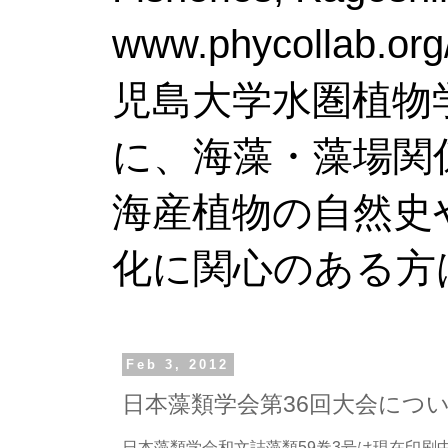
www.phy
児島大学水圏植物
に、海藻・藻場関
海産植物の自然史
化に関心のある方
Feb 3, 2012
日本藻類学会第36回大会につ
日本藻類学会和文誌藻類59巻3号は現在印刷