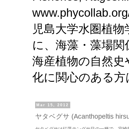
www.phy
児島大学水圏植物
に、海藻・藻場関
海産植物の自然史
化に関心のある方
Mar 15, 2012
ヤタベグサ (Acanthopeltis hirsu
ヤタベグサは紅藻テングサ目の一種で，宮崎