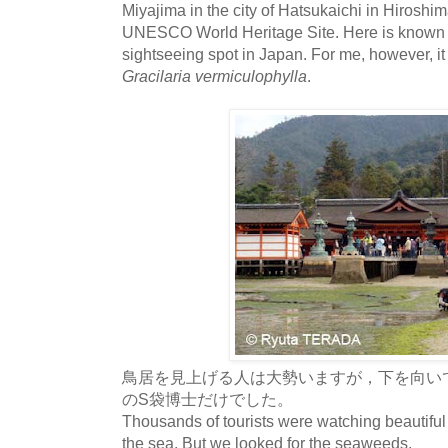
Miyajima in the city of Hatsukaichi in Hiroshima
UNESCO World Heritage Site. Here is known a
sightseeing spot in Japan. For me, however, it
Gracilaria vermiculophylla
.
鳥居を見上げる人は大勢いますが，下を向い
のS袋博士だけでした。
Thousands of tourists were watching beautiful T
the sea. But we looked for the seaweeds.