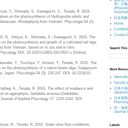
高校生の
草）が勉
(Phycolo
amura, Y., Shimada, S., Kawaguchi, S., Terada, R. 2015.
Universit
rature on the photosynthesis of Hydropuntia edulis and
社会貢献 (Ou
lariaceae, Rhodophyta) from Vietnam. Phycologia 54 (1):
Home
Contri
Contac
a, G. N., Shioya, K., Shimada, S., Kawaguchi, S. 2015. The
e on the photosynthesis and growth of a cultivated red alga
) from Vietnam, based on in situ and in vitro
Search This 
Phycology DOI: 10.1007/s10811-015-0557-x (Online)
atanabe, Y., Tsuchiya, Y., Amano, Y., Terada, R. 2015. The
re on the photosynthesis of a native brown alga, Sargassum
More Resou
a, Japan. Phycologia 54 (3): 235-247. DOI: 10.2216/15-
Internati
Faculty 
Prathep, A., Terada, R. 2015. The effect of irradiance and
日本の海藻 (
Japanes
f an agarophyte, Gelidiella acerosa (Gelidiales,
日本藻類学会 
 Journal of Applied Phycology 27: 1235-1242. DOI:
Phycolog
旧・海藻研究
Journal 
imura, R., Terada, R. 2015. Under slow flow conditions,
Labels