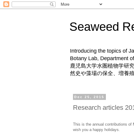
Seaweed 
Introducing the topics of 
Botany Lab, Departm
鹿児島大学水圏植物学研
然史や藻場の保全、増養
Dec 25, 2015
Research articles 20
This is the annual contributions of
wish you a happy holidays.