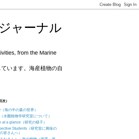
藻研究ジャーナル
vities, from the Marine
www.phycollab.org/
しています。海産植物の自
（目次）
iew（海の中の森の世界）
t us（水圏植物学研究室について）
ch at a glance（研究の様子）
ospective Students（研究室に興味の
の皆さんへ）