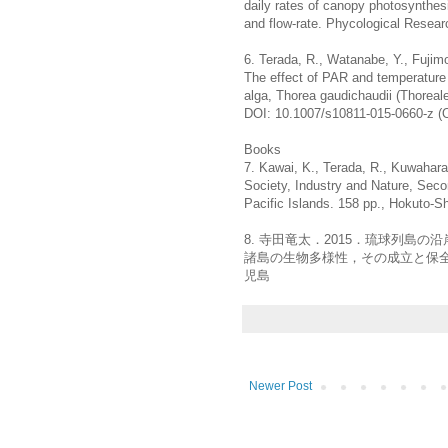
daily rates of canopy photosynthes
and flow-rate. Phycological Resear
6. Terada, R., Watanabe, Y., Fujimo
The effect of PAR and temperature 
alga, Thorea gaudichaudii (Thorea
DOI: 10.1007/s10811-015-0660-z (O
Books
7. Kawai, K., Terada, R., Kuwahara
Society, Industry and Nature, Seco
Pacific Islands. 158 pp., Hokuto-S
8. 寺田竜太．2015．琉球列島
諸島の生物多様性，その成立と保全．
児島
Newer Post