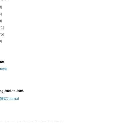
3)
4)
0)
41)
75)
9)
ate
ng 2006 to 2008
究Journal