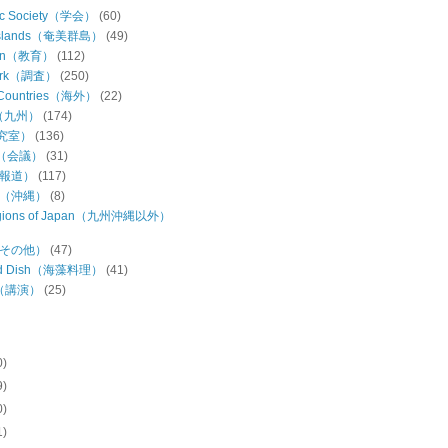
ic Society（学会）
(60)
Islands（奄美群島）
(49)
ion（教育）
(112)
Work（調査）
(250)
 Countries（海外）
(22)
u（九州）
(174)
研究室）
(136)
ng（会議）
(31)
（報道）
(117)
wa（沖縄）
(8)
regions of Japan（九州沖縄以外）
s（その他）
(47)
ed Dish（海藻料理）
(41)
h（講演）
(25)
0)
9)
0)
1)