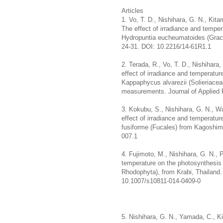
Articles
1. Vo, T. D., Nishihara, G. N., Kit
The effect of irradiance and tempe
Hydropuntia eucheumatoides (Graci
24-31. DOI: 10.2216/14-61R1.1
2. Terada, R., Vo, T. D., Nishihar
effect of irradiance and temperatur
Kappaphycus alvarezii (Solieriaceae
measurements. Journal of Applied 
3. Kokubu, S., Nishihara, G. N., W
effect of irradiance and temperatu
fusiforme (Fucales) from Kagoshim
007.1
4. Fujimoto, M., Nishihara, G. N., 
temperature on the photosynthesis o
Rhodophyta), from Krabi, Thailand.
10.1007/s10811-014-0409-0
5. Nishihara, G. N., Yamada, C., K