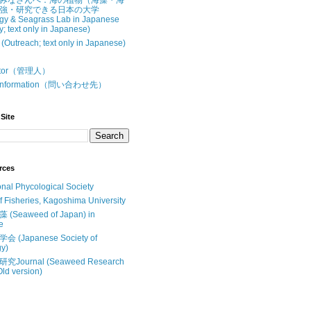
みなさんへ：海の植物（海藻・海
強・研究できる日本の大学
gy & Seagrass Lab in Japanese
y; text only in Japanese)
treach; text only in Japanese)
butor（管理人）
t Information（問い合わせ先）
Site
rces
onal Phycological Society
of Fisheries, Kagoshima University
Seaweed of Japan) in
e
(Japanese Society of
y)
Journal (Seaweed Research
Old version)