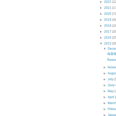
►
2022
(1
►
2021
(1
►
2020
(7)
►
2019
(4)
►
2018
(1
►
2017
(2
►
2016
(2
▼
2015
(3
▼
Dece
海藻研
Resea
►
Nove
►
Augu
►
July
(
►
June
►
May
(
►
April
►
Marc
►
Febr
►
Janu