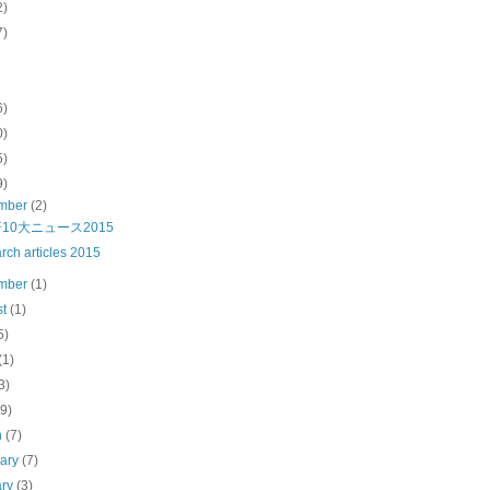
2)
7)
6)
0)
5)
9)
mber
(2)
10大ニュース2015
rch articles 2015
mber
(1)
st
(1)
5)
(1)
3)
(9)
h
(7)
uary
(7)
ary
(3)