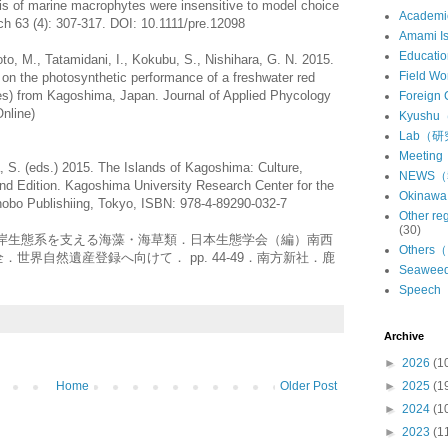
is of marine macrophytes were insensitive to model choice
Academ
ch 63 (4): 307-317. DOI: 10.1111/pre.12098
Amami 
Educat
to, M., Tatamidani, I., Kokubu, S., Nishihara, G. N. 2015.
Field 
on the photosynthetic performance of a freshwater red
les) from Kagoshima, Japan. Journal of Applied Phycology
Foreign
nline)
Kyush
Lab（
Meeti
, S. (eds.) 2015. The Islands of Kagoshima: Culture,
NEWS
nd Edition. Kagoshima University Research Center for the
Okina
hobo Publishiing, Tokyo, ISBN: 978-4-89290-032-7
Other 
(30)
の沿岸生態系を支える海藻・海草類．日本生態学会（編）南西
Other
世界自然遺産登録へ向けて． pp. 44-49．南方新社．鹿
Seawe
Speec
Archive
►
2026
(1
Home
Older Post
►
2025
(1
►
2024
(1
►
2023
(1