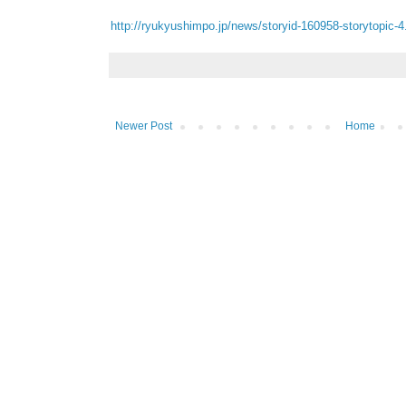
http://ryukyushimpo.jp/news/storyid-160958-storytopic-4
Newer Post
Home