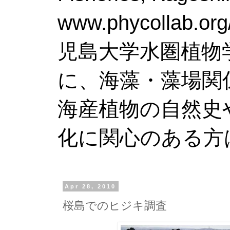
www.phy
児島大学水圏植物
に、海藻・藻場関
海産植物の自然史
化に関心のある方
Apr 28, 2010
桜島でのヒジキ調査