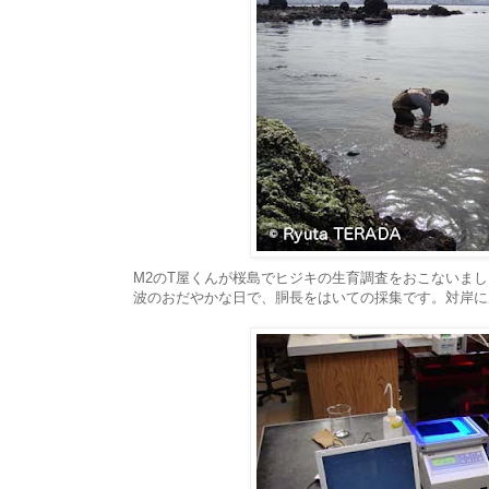
M2のT屋くんが桜島でヒジキの生育調査をおこないまし
波のおだやかな日で、胴長をはいての採集です。対岸に