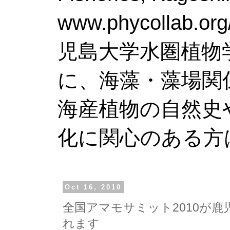
www.phy
児島大学水圏植物
に、海藻・藻場関
海産植物の自然史
化に関心のある方
Oct 16, 2010
全国アマモサミット2010が
れます