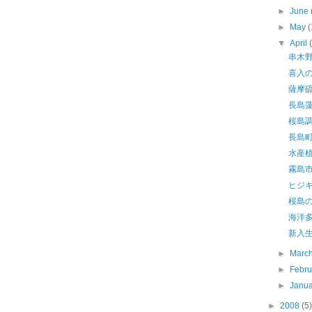
►
June
►
May
(
▼
April
串木
喜入
薩摩
長島
桜島
長島
水産
霧島
ヒジ
桜島
海洋
新入
►
Marc
►
Febr
►
Janu
►
2008
(5)