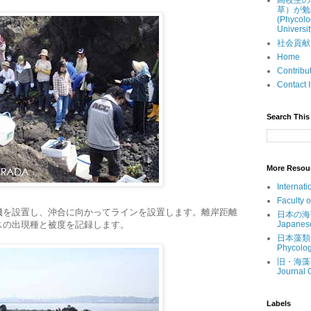
高校生の
草）が勉
(Phycolo
Universit
社会貢献 (Ou
Home
Contri
Contac
Search This 
More Resou
Internati
Faculty 
機を設置し、沖合に向かってラインを設置します。離岸距離
日本の海藻 (
スの出現種と被度を記録します。
Japanes
日本藻類学会 
Phycolog
旧・海藻研究
Journal 
Labels