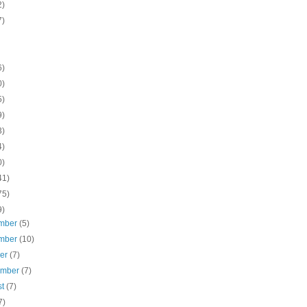
2)
7)
6)
0)
5)
9)
3)
4)
0)
41)
75)
9)
mber
(5)
mber
(10)
ber
(7)
ember
(7)
st
(7)
7)