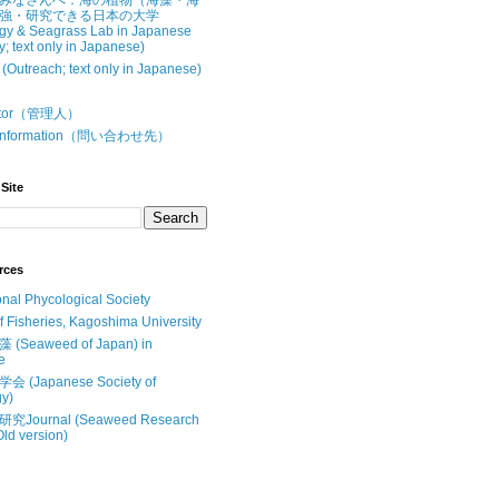
みなさんへ：海の植物（海藻・海
強・研究できる日本の大学
gy & Seagrass Lab in Japanese
y; text only in Japanese)
treach; text only in Japanese)
butor（管理人）
t Information（問い合わせ先）
Site
rces
onal Phycological Society
of Fisheries, Kagoshima University
Seaweed of Japan) in
e
(Japanese Society of
y)
Journal (Seaweed Research
Old version)