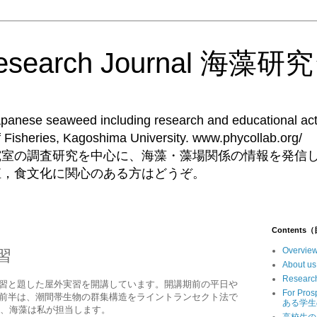
Research Journal 海
Japanese seaweed including research and educational acti
ent of Fisheries, Kagoshima University. 
究室の調査研究を中心に、海藻・藻場関係の情報を発信
殖，食文化に関心のある方はどうぞ。
Contents
Overv
習
Abou
Resear
実習と題した屋外実習を開講しています。開講期前の平日や
For Pr
の前半は、潮間帯生物の群集構造をライントランセクト法で
ある学生
生、海藻は私が担当します。