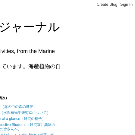
藻研究ジャーナル
vities, from the Marine
www.phycollab.org/
しています。海産植物の自
（目次）
iew（海の中の森の世界）
t us（水圏植物学研究室について）
ch at a glance（研究の様子）
ospective Students（研究室に興味の
の皆さんへ）