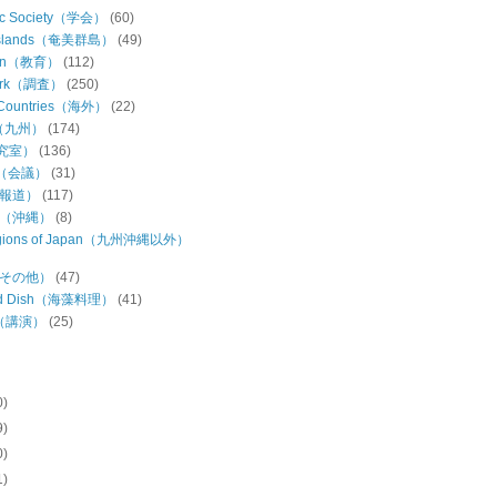
ic Society（学会）
(60)
Islands（奄美群島）
(49)
ion（教育）
(112)
Work（調査）
(250)
 Countries（海外）
(22)
u（九州）
(174)
研究室）
(136)
ng（会議）
(31)
（報道）
(117)
wa（沖縄）
(8)
regions of Japan（九州沖縄以外）
s（その他）
(47)
ed Dish（海藻料理）
(41)
h（講演）
(25)
0)
9)
0)
1)