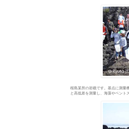
桜島某所の岩礁です。基点に測量
と高低差を測量し、海藻やベント