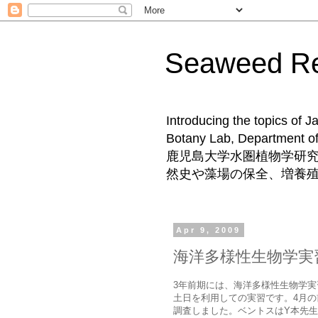
Seaweed 
Introducing the topics of 
Botany Lab, Departm
鹿児島大学水圏植物学研
然史や藻場の保全、増養
Apr 9, 2009
海洋多様性生物学実
3年前期には、海洋多様性生物学
土日を利用しての実習です。4月
調査しました。ベントスはY本先