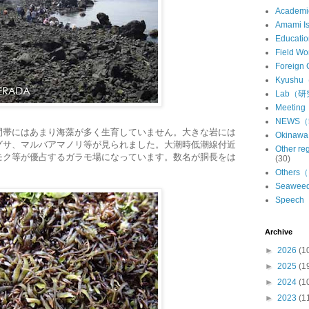
Academ
Amami 
Educat
Field 
Foreign
Kyush
Lab（
Meeti
NEWS
間帯にはあまり海藻が多く生育していません。大きな岩には
Okina
グサ、マルバアマノリ等が見られました。大潮時低潮線付近
Other 
モク等が優占するガラモ場になっています。数名が胴長をは
(30)
Other
Seawe
Speec
Archive
►
2026
(1
►
2025
(1
►
2024
(1
►
2023
(1