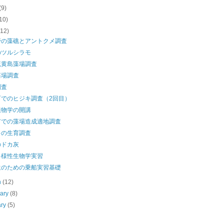
(9)
10)
(12)
野の藻礁とアントクメ調査
のツルシラモ
硫黄島藻場調査
藻場調査
調査
町でのヒジキ調査（2回目）
植物学の開講
市での藻場造成適地調査
キの生育調査
のドカ灰
多様性生物学実習
生のための乗船実習基礎
h
(12)
uary
(8)
ary
(5)