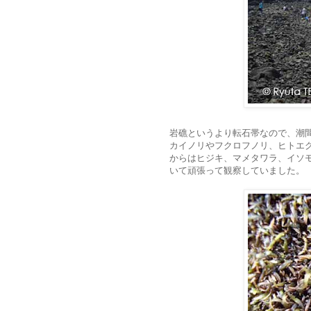
岩礁というより転石帯なので、潮
カイノリやフクロフノリ、ヒトエ
からはヒジキ、マメタワラ、イソ
いて頑張って観察していました。