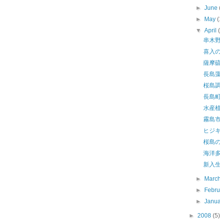
►
June
►
May
(
▼
April
串木
喜入
薩摩
長島
桜島
長島
水産
霧島
ヒジ
桜島
海洋
新入
►
Marc
►
Febr
►
Janu
►
2008
(5)