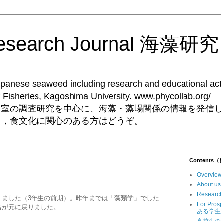
Research Journal 海
Japanese seaweed including research and educational acti
ent of Fisheries, Kagoshima University. 
究室の調査研究を中心に、海藻・藻場関係の情報を発信
殖，食文化に関心のある方はどうぞ。
Contents
Overv
Abou
Resear
りました（3年生の前期）。昨年までは「藻類学」でした
For Pr
名が元に戻りました。
ある学生