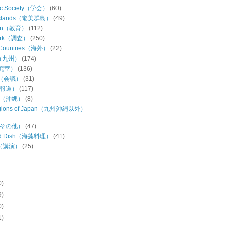
ic Society（学会）
(60)
Islands（奄美群島）
(49)
ion（教育）
(112)
Work（調査）
(250)
 Countries（海外）
(22)
u（九州）
(174)
研究室）
(136)
ng（会議）
(31)
（報道）
(117)
wa（沖縄）
(8)
regions of Japan（九州沖縄以外）
s（その他）
(47)
ed Dish（海藻料理）
(41)
h（講演）
(25)
0)
9)
0)
1)