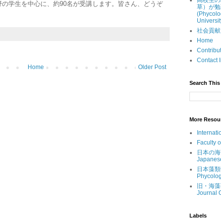
高校生の
の学生を中心に、約90名が受講します。皆さん、どうぞ
草）が勉
(Phycolo
Universit
社会貢献 (Ou
Home
Contri
Contac
Home
Older Post
Search This 
More Resou
Internati
Faculty 
日本の海藻 (
Japanes
日本藻類学会 
Phycolog
旧・海藻研究
Journal 
Labels