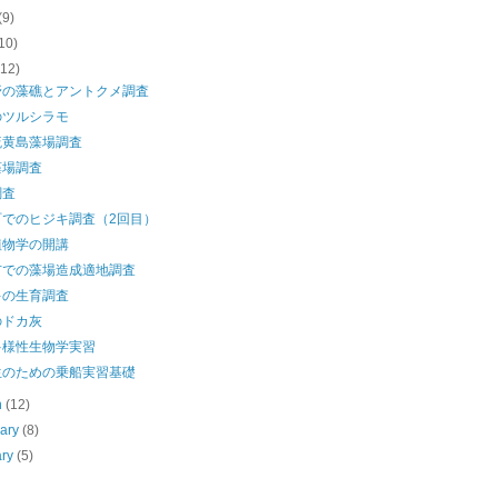
(9)
10)
(12)
野の藻礁とアントクメ調査
のツルシラモ
硫黄島藻場調査
藻場調査
調査
町でのヒジキ調査（2回目）
植物学の開講
市での藻場造成適地調査
キの生育調査
のドカ灰
多様性生物学実習
生のための乗船実習基礎
h
(12)
uary
(8)
ary
(5)