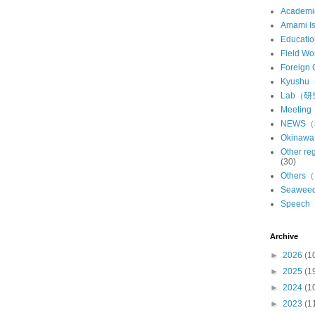
Academ
Amami 
Educat
Field 
Foreign
Kyush
Lab（
Meeti
NEWS
Okina
Other 
(30)
Other
Seawe
Speec
Archive
►
2026
(1
►
2025
(1
►
2024
(1
►
2023
(1