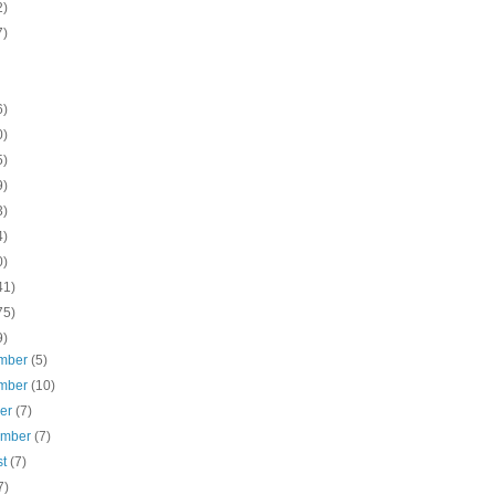
2)
7)
6)
0)
5)
9)
3)
4)
0)
41)
75)
9)
mber
(5)
mber
(10)
ber
(7)
ember
(7)
st
(7)
7)