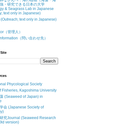
みなさんへ：海の植物（海藻・海
強・研究できる日本の大学
gy & Seagrass Lab in Japanese
y; text only in Japanese)
treach; text only in Japanese)
butor（管理人）
t Information（問い合わせ先）
Site
rces
onal Phycological Society
of Fisheries, Kagoshima University
Seaweed of Japan) in
e
(Japanese Society of
y)
Journal (Seaweed Research
Old version)