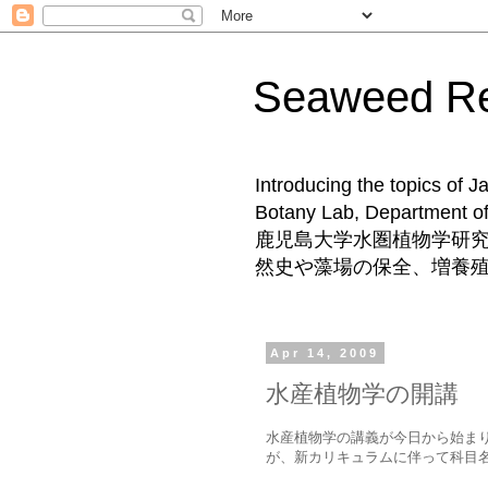
Seaweed 
Introducing the topics of 
Botany Lab, Departm
鹿児島大学水圏植物学研
然史や藻場の保全、増養
Apr 14, 2009
水産植物学の開講
水産植物学の講義が今日から始ま
が、新カリキュラムに伴って科目