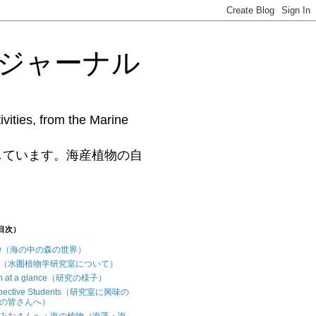
藻研究ジャーナル
vities, from the Marine
www.phycollab.org/
しています。海産植物の自
（目次）
iew（海の中の森の世界）
t us（水圏植物学研究室について）
ch at a glance（研究の様子）
ospective Students（研究室に興味の
の皆さんへ）