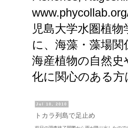
www.phy
児島大学水圏植物
に、海藻・藻場関
海産植物の自然史
化に関心のある方
Jul 10, 2010
トカラ列島で足止め
前日の調査終了間際から雨が降り出したので