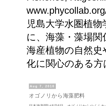
www.phy
児島大学水圏植物
に、海藻・藻場関
海産植物の自然史
化に関心のある方
Aug 7, 2010
オゴノリから海藻肥料
日本海新聞は8月6日，オゴノリからつくら