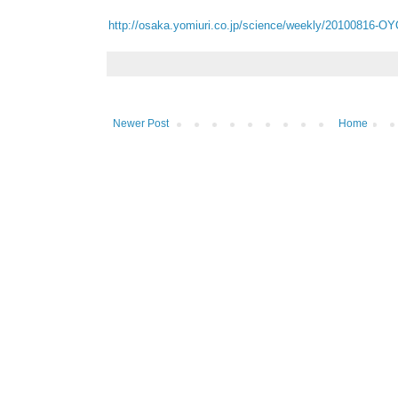
http://osaka.yomiuri.co.jp/science/weekly/20100816-O
Newer Post
Home