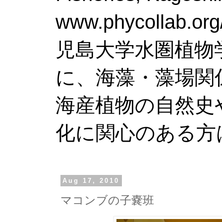
www.phy
児島大学水圏植物
に、海藻・藻場関
海産植物の自然史
化に関心のある方
Aug 17, 2010
マコンブの子嚢班