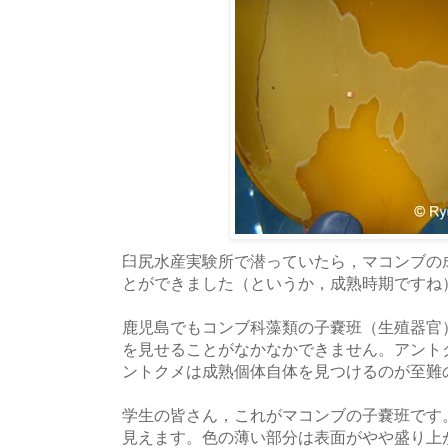
臼尻水産実験所で潜っていたら，マコンブの
とができました（というか，成熟時期ですね
鹿児島でもコンブ科藻類の子嚢班（生殖器官
を見せることがなかなかできません。アント
ントクメは成熟個体自体を見つけるのが至難
学生の皆さん，これがマコンブの子嚢班です
見えます。色の薄い部分は表面がやや盛り上