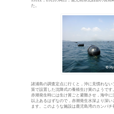
た。
諸浦島の調査定点に行くと，沖に見慣れない
策で設置した沈降式の養殖生け簀のようです
赤潮発生時には生け簀ごと避難させ，海中に沈
以上あるはずなので，赤潮発生水深より深い
ます。このような施設は鹿児島湾のカンパチ