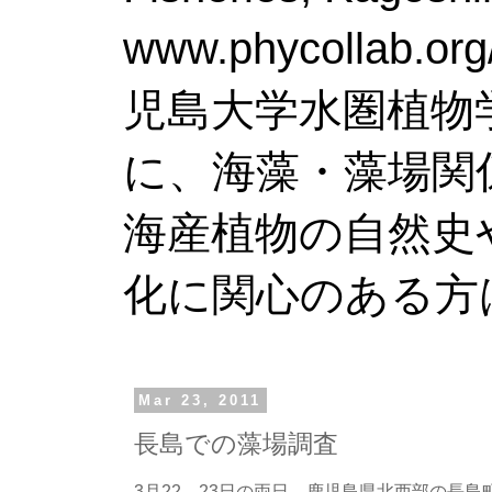
www.phy
児島大学水圏植物
に、海藻・藻場関
海産植物の自然史
化に関心のある方
Mar 23, 2011
長島での藻場調査
3月22，23日の両日，鹿児島県北西部の長