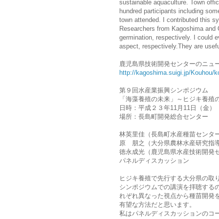
sustainable aquaculture. Town offi
hundred participants including so
town attended. I contributed this 
Researchers from Kagoshima and Oit
germination, respectively. I could 
aspect, respectively.They are usefu
鹿児島県技術開発センターのニュ
http://kagoshima.suigi.jp/Kouhou
第９回水産業振興シンポジウム
「海藻養殖の未来」～ヒジキ養殖
日時：平成２３年11月11日（金）
場所：長島町開発総合センター
林英里佳（長島町水産種苗センター
原 朋之（大分県農林水産研究指
徳永成光（鹿児島県水産技術開発
パネルディスカッション
ヒジキ養殖で先行する大分県の取
シンポジウムでの講演を拝聴する
れぞれ異なった視点から種苗開発
有望な方法だと思います。
私はパネルディスカッションのコ