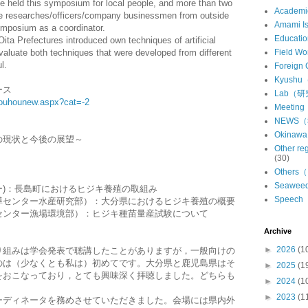
ce held this symposium for local people, and more than two
Academ
me researches/officers/company businessmen from outside
Amami 
symposium as a coordinator.
Educat
a Prefectures introduced own techniques of artificial
evaluate both techniques that were developed from different
Field 
l.
Foreign
Kyush
ース
Lab（
/kouhounew.aspx?cat=-2
Meeti
NEWS
Okina
の現状と今後の展望～
Other 
(30)
Other
Seawe
)：長島町におけるヒジキ養殖の取組み
Speec
導センター水産研究部）：大分県におけるヒジキ養殖の概要
センター漁場環境部）：ヒジキ種苗量産試験について
Archive
►
2026
(1
り組みは学会発表で聴講したことがありますが，一般向けの
のは（少なくとも私は）初めてです。大分県と鹿児島県はそ
►
2025
(1
をおこなっており，とても興味深く拝聴しました。どちらも
►
2024
(1
►
2023
(1
ーディネータを務めさせていただきました。会場には県内外