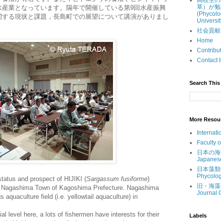
高校生の
草）が勉
水産業となっています。隔年で開催している第9回水産振興
(Phycolo
関する現状と課題，長島町での展望について講演がありまし
Universit
社会貢献 (Ou
Home
Contri
Contac
Search This 
More Resou
Internati
Faculty 
日本の海藻 (
Japanes
日本藻類学会 
Phycolog
status and prospect of HIJIKI (
Sargassum fusiforme
)
旧・海藻研究
in Nagashima Town of Kagoshima Prefecture. Nagashima
Journal 
aquaculture field (i.e. yellowtail aquaculture) in
rial level here, a lots of fishermen have interests for their
Labels