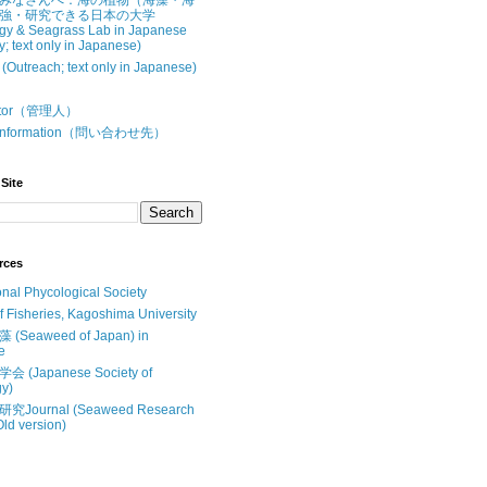
みなさんへ：海の植物（海藻・海
強・研究できる日本の大学
gy & Seagrass Lab in Japanese
y; text only in Japanese)
treach; text only in Japanese)
butor（管理人）
t Information（問い合わせ先）
Site
rces
onal Phycological Society
of Fisheries, Kagoshima University
Seaweed of Japan) in
e
(Japanese Society of
y)
Journal (Seaweed Research
Old version)