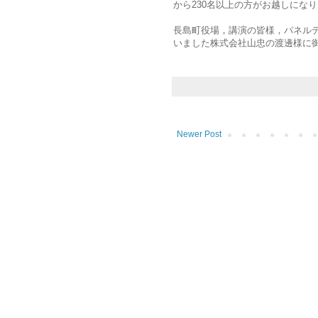
から230名以上の方がお越しにな
長島町役場，講演の皆様，パネル
いました株式会社山忠の渡邊様に
Newer Post