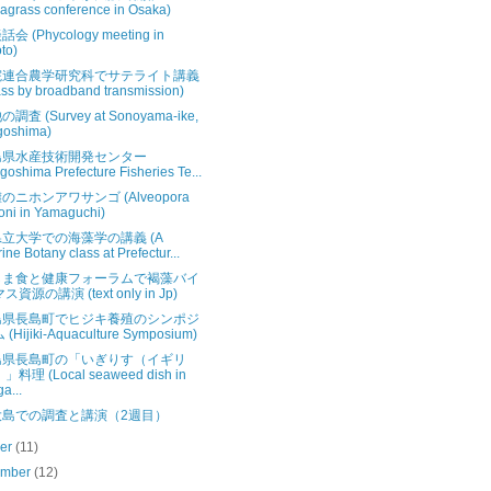
agrass conference in Osaka)
会 (Phycology meeting in
to)
院連合農学研究科でサテライト講義
ass by broadband transmission)
調査 (Survey at Sonoyama-ike,
goshima)
島県水産技術開発センター
goshima Prefecture Fisheries Te...
のニホンアワサンゴ (Alveopora
oni in Yamaguchi)
立大学での海藻学の講義 (A
ine Botany class at Prefectur...
しま食と健康フォーラムで褐藻バイ
ス資源の講演 (text only in Jp)
島県長島町でヒジキ養殖のシンポジ
(Hijiki-Aquaculture Symposium)
島県長島町の「いぎりす（イギリ
」料理 (Local seaweed dish in
a...
大島での調査と講演（2週目）
ber
(11)
ember
(12)