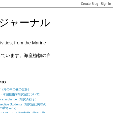
藻研究ジャーナル
vities, from the Marine
www.phycollab.org/
しています。海産植物の自
（目次）
iew（海の中の森の世界）
t us（水圏植物学研究室について）
ch at a glance（研究の様子）
ospective Students（研究室に興味の
の皆さんへ）