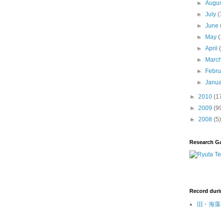
►
Augu
►
July
(
►
June
►
May
(
►
April
►
Marc
►
Febr
►
Janu
►
2010
(1
►
2009
(9
►
2008
(5)
Research G
Record duri
旧・海藻研