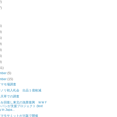
2)
7)
6)
0)
5)
9)
3)
4)
0)
41)
mber
(5)
mber
(15)
アマモ場調査
でノリ初入札会 出品１億枚減
県天草での調査
系を回復し東北の漁業復興 ＷＷＦ
ャパンが支援プロジェクト (text
y in Japa...
アマモサミットが大阪で開催