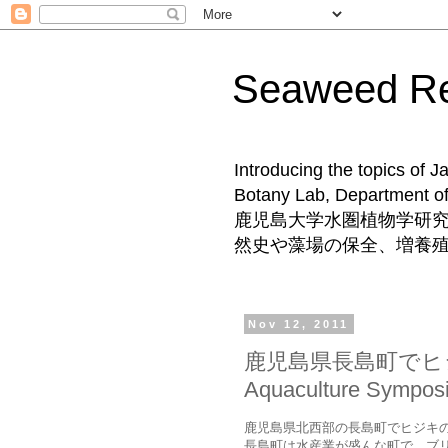
Seaweed 
Introducing the topics of 
Botany Lab, Departm
鹿児島大学水圏植物学研
然史や藻場の保全、増養
Nov 12, 2011
鹿児島県長島町でヒジキ
Aquaculture Sympos
鹿児島県北西部の長島町でヒジキ
長島町は水産業が盛んな町で，ブ