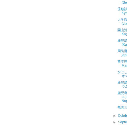
(Se
藻類談話
Kyo
大学
(cl
園山池の
Ka
鹿児
(Ka
周防灘
jap
熊本県
Mar
かご
オマ
鹿児
ウム 
鹿児
ス）
Nag
奄美
►
Octo
►
Sept