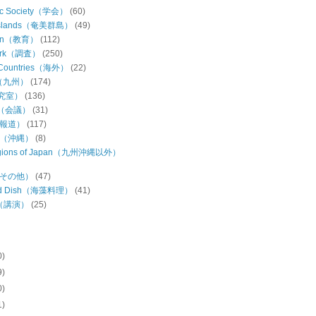
ic Society（学会）
(60)
Islands（奄美群島）
(49)
ion（教育）
(112)
Work（調査）
(250)
 Countries（海外）
(22)
u（九州）
(174)
研究室）
(136)
ng（会議）
(31)
（報道）
(117)
wa（沖縄）
(8)
regions of Japan（九州沖縄以外）
s（その他）
(47)
ed Dish（海藻料理）
(41)
h（講演）
(25)
0)
9)
0)
1)