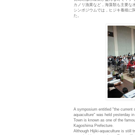
カノリ漁業など，海藻類も主要な
シンポジウムでは，ヒジキ養殖に
た。
A symposium entitled "the current 
aquaculture" was held yesterday 
Town is known as one of the famous 
Kagoshima Prefecture.
Although Hijiki-aquaculture is still t