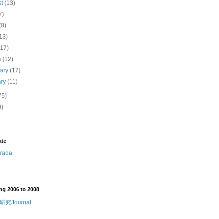
st
(13)
7)
(8)
13)
(17)
h
(12)
uary
(17)
ary
(11)
75)
9)
ate
ng 2006 to 2008
究Journal